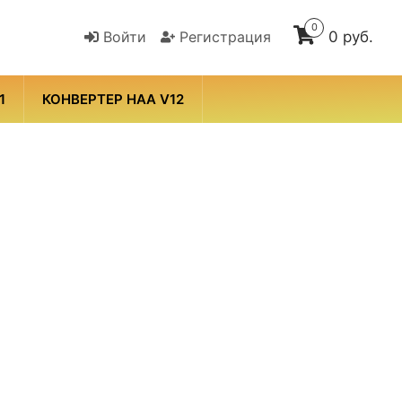
0
Войти
Регистрация
0 руб.
1
КОНВЕРТЕР HAA V12
 / привода
Освещение
ная система
Дверные звонки
ки
Разное