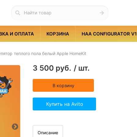
ВКА И ОПЛАТА
КОРЗИНА
HAA CONFIGURATOR V1
ятор теплого пола белый Apple HomeKit
Розетки
Краны
3 500
руб.
/
шт.
В корзину
Метеостанции
Охран
Купить на Avito
емы
Сетевые мосты
Датчи
Описание