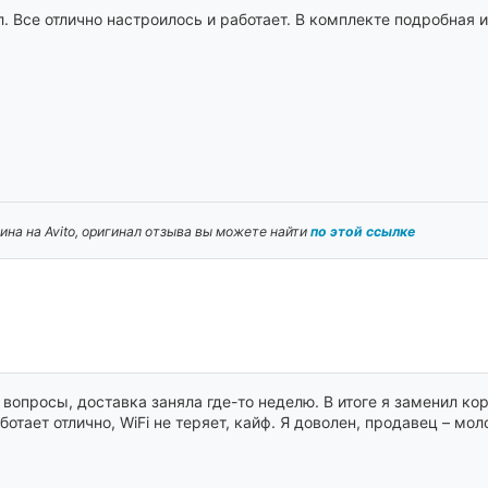
л. Все отлично настроилось и работает. В комплекте подробная
Автоматизации и удалённое управление 
экосистеме Apple HomeKit по всему ми
домашнего центра: Apple TV (tvOS 10.1 
версия), HomePod или HomePod mini (iOS
версия)
на на Avito, оригинал отзыва вы можете найти
по этой ссылке
вопросы, доставка заняла где-то неделю. В итоге я заменил кор
отает отлично, WiFi не теряет, кайф. Я доволен, продавец – мол