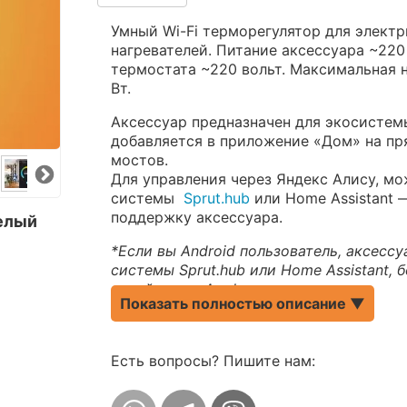
Умный Wi-Fi терморегулятор для электр
нагревателей. Питание аксессуара ~220 
термостата ~220 вольт. Максимальная 
Вт.
Аксессуар предназначен для экосистем
добавляется в приложение «Дом» на пря
мостов.
Для управления через Яндекс Алису, м
системы
Sprut.hub
или Home Assistant 
поддержку аксессуара.
елый
*Если вы Android пользователь, аксесс
системы Sprut.hub или Home Assistant, 
девайсов от Apple.
Показать полностью описание ▼
Комплектация:
термостат, датчик пола,
подключения на русском языке.
Есть вопросы? Пишите нам:
Преимущества: