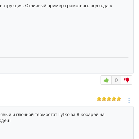
 инструкция. Отличный пример грамотного подхода к
через интернет в
ру при наличии
или более поздняя
 11.3 или более поздняя
0
явый и глючной термостат Lytko за 8 косарей на
одец!