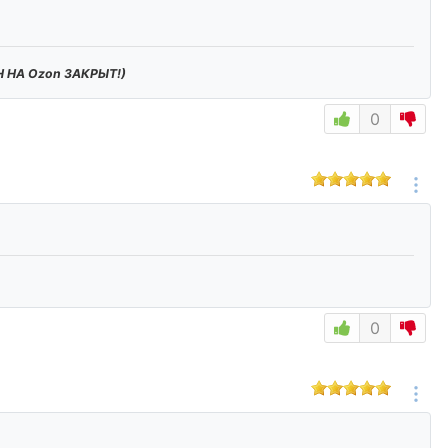
 НА Ozon ЗАКРЫТ!)
0
0