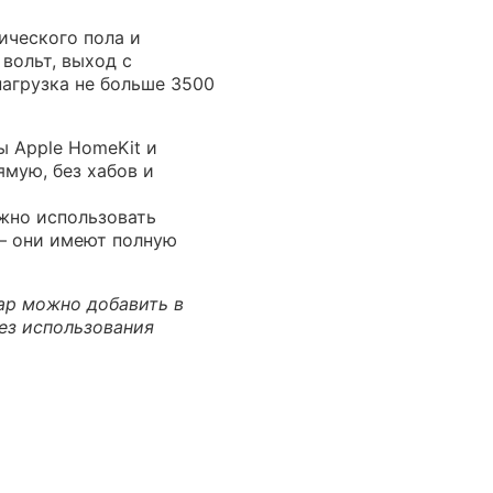
ического пола и
вольт, выход с
нагрузка не больше 3500
ы Apple HomeKit и
мую, без хабов и
ожно использовать
— они имеют полную
уар можно добавить в
без использования
 инструкция