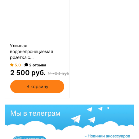
Уличная
водонепронецаемая
розетка с
энергопотреблением
5.0
2 отзыва
Apple HomeKit
2 500 руб.
2 700 руб.
В корзину