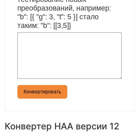
преобразований, например:
"b": [{ "g": 3, "t": 5 }] стало
таким: "b": [[3,5]]
Конвертировать
Конвертер HAA версии 12